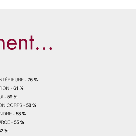
ent...
NTÉRIEURE -
75 %
TION -
61 %
I -
59 %
ON CORPS -
58 %
ENDRE -
58 %
URCE -
55 %
52 %