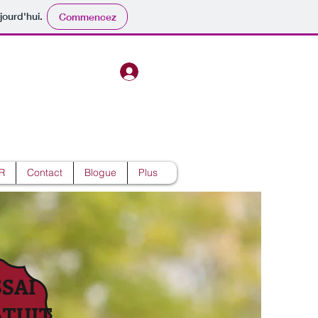
jourd'hui.
Commencez
lle
Se connecter
R
Contact
Blogue
Plus
SSAI
ATUIT