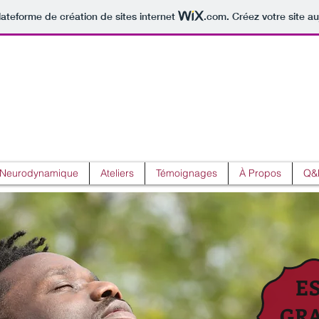
lateforme de création de sites internet
.com
. Créez votre site au
écouverte de la Conscience Corpore
n Neurodynamique
Ateliers
Témoignages
À Propos
Q&
E
GR